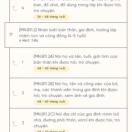
bạn, đồ chơi, đồ dùng trong lớp khi được hỏi,
4
trò chuyện.
36 - 48 tháng tuổi
[MN.B11.2] Nhận biết bản thân, gia đình, trường lớp
17
mầm non và cộng đồng (4-5 tuổi)
6 MỤC TIÊU
[MN.B11.2A] Nói họ và tên, tuổi, giới tính của
1
bản thân khi được hỏi, trò chuyện.
48 - 60 tháng tuổi
[MN.B11.2B] Nói họ, tên và công việc của bố,
mẹ, các thành viên trong gia đình khi được
2
hỏi, trò chuyện, xem ảnh về gia đình.
48 - 60 tháng tuổi
[MN.B11.2C] Nói địa chỉ của gia đình mình (số
nhà, đường phố/thôn, xóm) khi được hỏi, trò
3
chuyện.