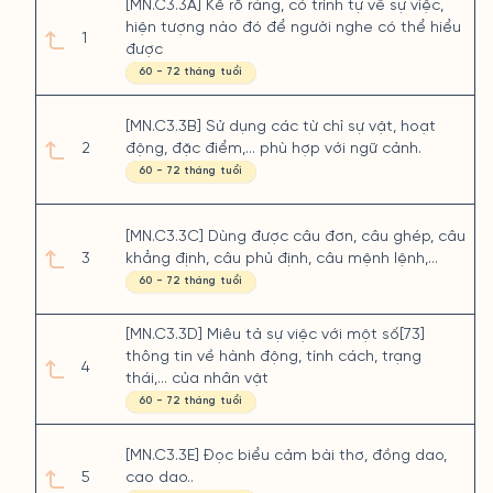
[MN.C3.3A] Kể rõ ràng, có trình tự về sự việc,
hiện tượng nào đó để người nghe có thể hiểu
1
được
60 - 72 tháng tuổi
[MN.C3.3B] Sử dụng các từ chỉ sự vật, hoạt
2
động, đặc điểm,… phù hợp với ngữ cảnh.
60 - 72 tháng tuổi
[MN.C3.3C] Dùng được câu đơn, câu ghép, câu
3
khẳng định, câu phủ định, câu mệnh lệnh,…
60 - 72 tháng tuổi
[MN.C3.3D] Miêu tả sự việc với một số[73]
thông tin về hành động, tính cách, trạng
4
thái,... của nhân vật
60 - 72 tháng tuổi
[MN.C3.3E] Đọc biểu cảm bài thơ, đồng dao,
5
cao dao..