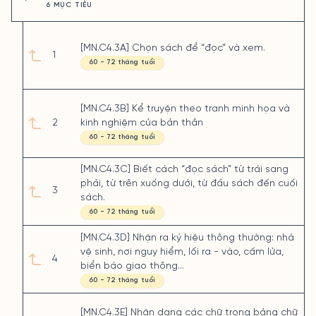
6 MỤC TIÊU
[MN.C4.3A] Chọn sách để “đọc” và xem.
1
60 - 72 tháng tuổi
[MN.C4.3B] Kể truyện theo tranh minh họa và
2
kinh nghiệm của bản thân
60 - 72 tháng tuổi
[MN.C4.3C] Biết cách “đọc sách” từ trái sang
phải, từ trên xuống dưới, từ đầu sách đến cuối
3
sách.
60 - 72 tháng tuổi
[MN.C4.3D] Nhận ra ký hiệu thông thường: nhà
vệ sinh, nơi nguy hiểm, lối ra - vào, cấm lửa,
4
biển báo giao thông...
60 - 72 tháng tuổi
[MN.C4.3E] Nhận dạng các chữ trong bảng chữ