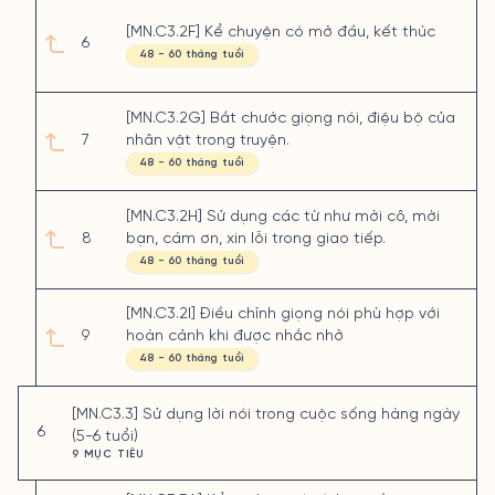
[MN.C3.2F] Kể chuyện có mở đầu, kết thúc
6
48 - 60 tháng tuổi
[MN.C3.2G] Bắt chước giọng nói, điệu bộ của
7
nhân vật trong truyện.
48 - 60 tháng tuổi
[MN.C3.2H] Sử dụng các từ như mời cô, mời
8
bạn, cám ơn, xin lỗi trong giao tiếp.
48 - 60 tháng tuổi
[MN.C3.2I] Điều chỉnh giọng nói phù hợp với
9
hoàn cảnh khi được nhắc nhở
48 - 60 tháng tuổi
[MN.C3.3] Sử dụng lời nói trong cuộc sống hàng ngày
6
(5-6 tuổi)
9 MỤC TIÊU