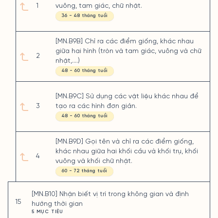
1
vuông, tam giác, chữ nhật.
36 - 48 tháng tuổi
[MN.B9B] Chỉ ra các điểm giống, khác nhau
giữa hai hình (tròn và tam giác, vuông và chữ
2
nhật,....)
48 - 60 tháng tuổi
[MN.B9C] Sử dụng các vật liệu khác nhau để
3
tạo ra các hình đơn giản.
48 - 60 tháng tuổi
[MN.B9D] Gọi tên và chỉ ra các điểm giống,
khác nhau giữa hai khối cầu và khối trụ, khối
4
vuông và khối chữ nhật.
60 - 72 tháng tuổi
[MN.B10] Nhận biết vị trí trong không gian và định
15
hướng thời gian
5 MỤC TIÊU