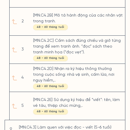
[MN.C4.2B] Mô tả hành động của các nhân vật
2
trong tranh.
48 - 60 tháng tuổi
[MN.C4.2C] Cầm sách đúng chiều và giở từng
trang để xem tranh ảnh. “đọc” sách theo
3
tranh minh họa (“đọc vẹt”).
48 - 60 tháng tuổi
[MN.C4.2D] Nhận ra ký hiệu thông thường
trong cuộc sống: nhà vệ sinh, cấm lửa, nơi
4
nguy hiểm,..
48 - 60 tháng tuổi
[MN.C4.2E] Sử dụng ký hiệu để “viết”: tên, làm
5
vé tàu, thiệp chúc mừng,..
48 - 60 tháng tuổi
[MN.C4.3] Làm quen với việc đọc - viết (5-6 tuổi)
9