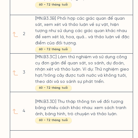
60 - 72 tháng tuổi
[MN.B3.3B] Phối hợp các giác quan để quan
sát, xem xét và thảo luận về sự vật, hiện
tượng như sử dụng các giác quan khác nhau
2
để xem xét lá, hoa, quả... và thảo luận về đặc
điểm của đối tượng.
60 - 72 tháng tuổi
[MN.B3.3C] Làm thử nghiệm và sử dụng công
cụ đơn giản để quan sát, so sánh, dự đoán,
nhận xét và thảo luận. Ví dụ: Thử nghiệm gieo
3
hạt/trồng cây được tưới nước và không tưới,
theo dõi và so sánh sự phát triển.
60 - 72 tháng tuổi
[MN.B3.3D] Thu thập thông tin về đối tượng
bằng nhiều cách khác nhau: xem sách tranh
4
ảnh, băng hình, trò chuyện và thảo luận.
60 - 72 tháng tuổi