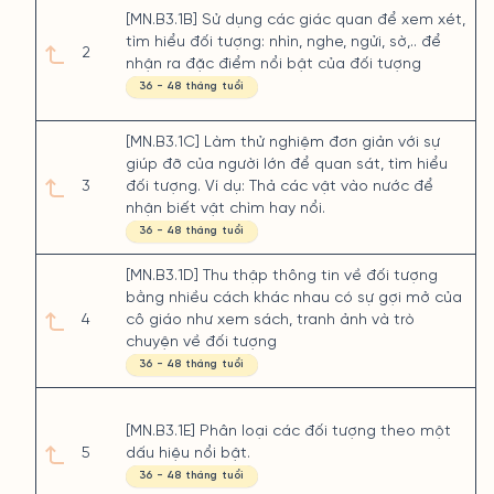
[MN.B3.1B] Sử dụng các giác quan để xem xét,
tìm hiểu đối tượng: nhìn, nghe, ngửi, sờ,.. để
2
nhận ra đặc điểm nổi bật của đối tượng
36 - 48 tháng tuổi
[MN.B3.1C] Làm thử nghiệm đơn giản với sự
giúp đỡ của người lớn để quan sát, tìm hiểu
3
đối tượng. Ví dụ: Thả các vật vào nước để
nhận biết vật chìm hay nổi.
36 - 48 tháng tuổi
[MN.B3.1D] Thu thập thông tin về đối tượng
bằng nhiều cách khác nhau có sự gợi mở của
4
cô giáo như xem sách, tranh ảnh và trò
chuyện về đối tượng
36 - 48 tháng tuổi
[MN.B3.1E] Phân loại các đối tượng theo một
5
dấu hiệu nổi bật.
36 - 48 tháng tuổi