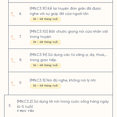
[MN.C3.1F] Kể lại truyện đơn giản đã được
6
nghe với sự giúp đỡ của người lớn
36 - 48 tháng tuổi
[MN.C3.1G] Bắt chước giọng nói của nhân vật
7
trong truyện
36 - 48 tháng tuổi
[MN.C3.1H] Sử dụng các từ vâng ạ, dạ, thưa,…
8
trong giao tiếp.
36 - 48 tháng tuổi
[MN.C3.1I] Nói đủ nghe, không nói lý nhí
9
36 - 48 tháng tuổi
[MN.C3.2] Sử dụng lời nói trong cuộc sống hàng ngày
5
(4-5 tuổi)
9 MỤC TIÊU