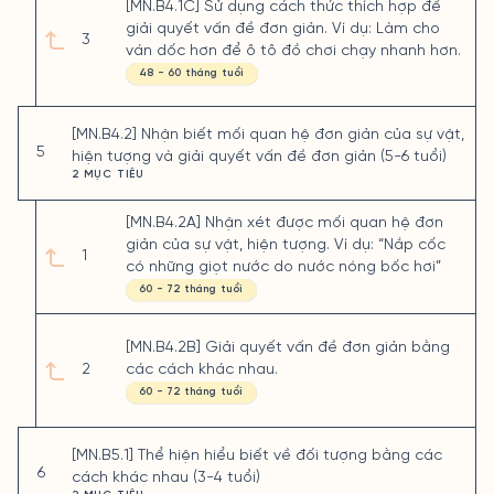
[MN.B4.1C] Sử dụng cách thức thích hợp để
giải quyết vấn đề đơn giản. Ví dụ: Làm cho
3
ván dốc hơn để ô tô đồ chơi chạy nhanh hơn.
48 - 60 tháng tuổi
[MN.B4.2] Nhận biết mối quan hệ đơn giản của sự vật,
5
hiện tượng và giải quyết vấn đề đơn giản (5-6 tuổi)
2 MỤC TIÊU
[MN.B4.2A] Nhận xét được mối quan hệ đơn
giản của sự vật, hiện tượng. Ví dụ: “Nắp cốc
1
có những giọt nước do nước nóng bốc hơi”
60 - 72 tháng tuổi
[MN.B4.2B] Giải quyết vấn đề đơn giản bằng
2
các cách khác nhau.
60 - 72 tháng tuổi
[MN.B5.1] Thể hiện hiểu biết về đối tượng bằng các
6
cách khác nhau (3-4 tuổi)