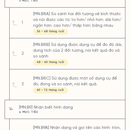
3 MỤC TIÊU
[MN.B8A] So sánh hai đối tượng về kích thước
và nói được các từ: to hơn/ nhỏ hơn; dài hơn/
1
ngắn hơn; cao hơn/ thấp hơn; bằng nhau
36 - 48 tháng tuổi
[MN.B8B] Sử dụng được dụng cụ để đo độ dài,
dung tích của 2 đối tượng, nói kết quả đo và
2
so sánh.
48 - 60 tháng tuổi
[MN.B8C] Sử dụng được một số dụng cụ để
3
đo, đong và so sánh, nói kết quả.
60 - 72 tháng tuổi
[MN.B9] Nhận biết hình dạng
14
4 MỤC TIÊU
[MN.B9A] Nhận dạng và gọi tên các hình: tròn,