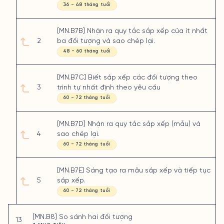
36 - 48 tháng tuổi
[MN.B7B] Nhận ra quy tắc sắp xếp của ít nhất
2
ba đối tượng và sao chép lại.
48 - 60 tháng tuổi
[MN.B7C] Biết sắp xếp các đối tượng theo
3
trình tự nhất định theo yêu cầu
60 - 72 tháng tuổi
[MN.B7D] Nhận ra quy tắc sắp xếp (mẫu) và
4
sao chép lại.
60 - 72 tháng tuổi
[MN.B7E] Sáng tạo ra mẫu sắp xếp và tiếp tục
5
sắp xếp.
60 - 72 tháng tuổi
[MN.B8] So sánh hai đối tượng
13