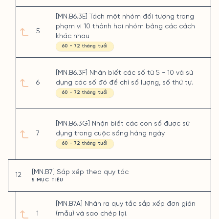
[MN.B6.3E] Tách một nhóm đối tượng trong
phạm vi 10 thành hai nhóm bằng các cách
5
khác nhau
60 - 72 tháng tuổi
[MN.B6.3F] Nhận biết các số từ 5 - 10 và sử
6
dụng các số đó để chỉ số lượng, số thứ tự.
60 - 72 tháng tuổi
[MN.B6.3G] Nhận biết các con số được sử
7
dụng trong cuộc sống hàng ngày.
60 - 72 tháng tuổi
[MN.B7] Sắp xếp theo quy tắc
12
5 MỤC TIÊU
[MN.B7A] Nhận ra quy tắc sắp xếp đơn giản
1
(mẫu) và sao chép lại.