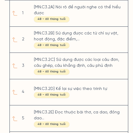
[MN.C3.2A] Nói rõ để người nghe có thể hiểu
1
được
48 - 60 tháng tuổi
[MN.C3.2B] Sử dụng được các từ chỉ sự vật,
2
hoạt động, đặc điểm,…
48 - 60 tháng tuổi
[MN.C3.2C] Sử dụng được các loại câu đơn,
3
câu ghép, câu khẳng định, câu phủ định
48 - 60 tháng tuổi
[MN.C3.2D] Kể lại sự việc theo trình tự
4
48 - 60 tháng tuổi
[MN.C3.2E] Đọc thuộc bài thơ, ca dao, đồng
5
dao...
48 - 60 tháng tuổi