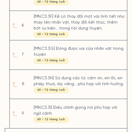
60 - 72 tháng tuổi
[MN.C3.3F] Kể có thay đổi một vài tình tiết như
thay tên nhân vật, thay đổi kết thúc, thêm
6
bớt sự kiện... trong nội dung truyện.
60 - 72 tháng tuổi
[MN.C3.3G] Đóng được vai của nhân vật trong
7
truyện
60 - 72 tháng tuổi
[MN.C3.3H] Sử dụng các từ: cảm ơn, xin lỗi, xin
8
phép, thưa, dạ, vâng… phù hợp với tình huống.
60 - 72 tháng tuổi
[MN.C3.3I] Điều chỉnh giọng nói phù hợp với
9
ngữ cảnh.
60 - 72 tháng tuổi