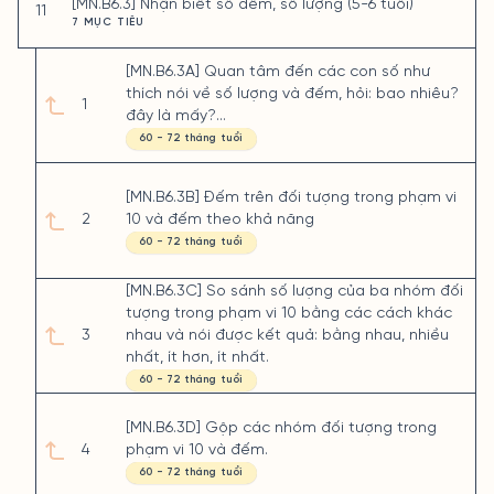
[MN.B6.3] Nhận biết số đếm, số lượng (5-6 tuổi)
11
7 MỤC TIÊU
[MN.B6.3A] Quan tâm đến các con số như
thích nói về số lượng và đếm, hỏi: bao nhiêu?
1
đây là mấy?...
60 - 72 tháng tuổi
[MN.B6.3B] Đếm trên đối tượng trong phạm vi
2
10 và đếm theo khả năng
60 - 72 tháng tuổi
[MN.B6.3C] So sánh số lượng của ba nhóm đối
tượng trong phạm vi 10 bằng các cách khác
3
nhau và nói được kết quả: bằng nhau, nhiều
nhất, ít hơn, ít nhất.
60 - 72 tháng tuổi
[MN.B6.3D] Gộp các nhóm đối tượng trong
4
phạm vi 10 và đếm.
60 - 72 tháng tuổi