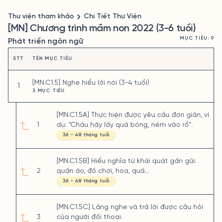
Thư viện tham khảo
Chi Tiết Thư Viện
[MN] Chương trình mầm non 2022 (3-6 tuổi)
MỤC TIÊU: 9
Phát triển ngôn ngữ
STT
TÊN MỤC TIÊU
[MN.C1.5] Nghe hiểu lời nói (3-4 tuổi)
1
3 MỤC TIÊU
[MN.C1.5A] Thực hiện được yêu cầu đơn giản, ví
1
dụ: “Cháu hãy lấy quả bóng, ném vào rổ”.
36 - 48 tháng tuổi
[MN.C1.5B] Hiểu nghĩa từ khái quát gần gũi:
2
quần áo, đồ chơi, hoa, quả…
36 - 48 tháng tuổi
[MN.C1.5C] Lắng nghe và trả lời được câu hỏi
3
của người đối thoại.