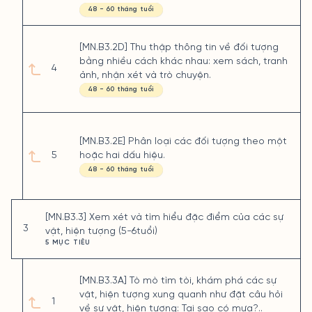
48 - 60 tháng tuổi
[MN.B3.2D] Thu thập thông tin về đối tượng
bằng nhiều cách khác nhau: xem sách, tranh
4
ảnh, nhận xét và trò chuyện.
48 - 60 tháng tuổi
[MN.B3.2E] Phân loại các đối tượng theo một
5
hoặc hai dấu hiệu.
48 - 60 tháng tuổi
[MN.B3.3] Xem xét và tìm hiểu đặc điểm của các sự
3
vật, hiện tượng (5-6tuổi)
5 MỤC TIÊU
[MN.B3.3A] Tò mò tìm tòi, khám phá các sự
vật, hiện tượng xung quanh như đặt câu hỏi
1
về sự vật, hiện tượng: Tại sao có mưa?..