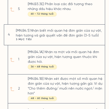
[MN.B3.3E] Phân loại các đối tượng theo
5
những dấu hiệu khác nhau.
60 - 72 tháng tuổi
[MN.B4.1] Nhận biết mối quan hệ đơn giản của sự vật,
4
hiện tượng và giải quyết vấn đề đơn giản (3-5 tuổi)
3 MỤC TIÊU
[MN.B4.1A] Nhận ra một vài mối quan hệ đơn
giản của sự vật, hiện tượng quen thuộc khi
1
được hỏi.
36 - 48 tháng tuổi
[MN.B4.1B] Nhận xét được một số mối quan hệ
đơn giản của sự vật, hiện tượng gần gũi. Ví dụ:
2
“Cho thêm đường/ muối nên nước ngọt/ mặn
hơn”
48 - 60 tháng tuổi