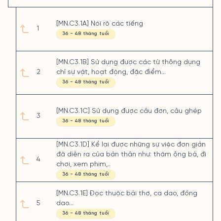
[MN.C3.1A] Nói rõ các tiếng
1
36 - 48 tháng tuổi
[MN.C3.1B] Sử dụng được các từ thông dụng
2
chỉ sự vật, hoạt động, đặc điểm...
36 - 48 tháng tuổi
[MN.C3.1C] Sử dụng được câu đơn, câu ghép
3
36 - 48 tháng tuổi
[MN.C3.1D] Kể lại được những sự việc đơn giản
đã diễn ra của bản thân như: thăm ông bà, đi
4
chơi, xem phim,..
36 - 48 tháng tuổi
[MN.C3.1E] Đọc thuộc bài thơ, ca dao, đồng
5
dao...
36 - 48 tháng tuổi