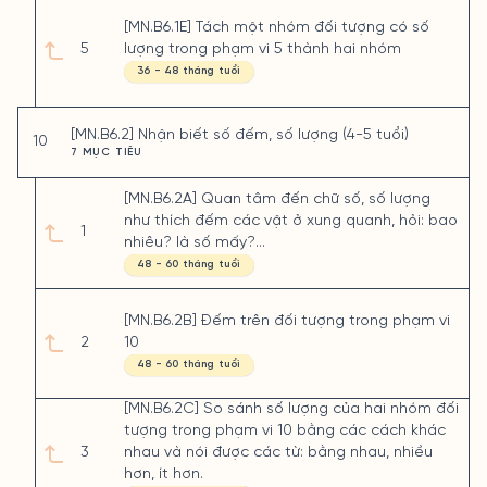
[MN.B6.1E] Tách một nhóm đối tượng có số
5
lượng trong phạm vi 5 thành hai nhóm
36 - 48 tháng tuổi
[MN.B6.2] Nhận biết số đếm, số lượng (4-5 tuổi)
10
7 MỤC TIÊU
[MN.B6.2A] Quan tâm đến chữ số, số lượng
như thích đếm các vật ở xung quanh, hỏi: bao
1
nhiêu? là số mấy?...
48 - 60 tháng tuổi
[MN.B6.2B] Đếm trên đối tượng trong phạm vi
2
10
48 - 60 tháng tuổi
[MN.B6.2C] So sánh số lượng của hai nhóm đối
tượng trong phạm vi 10 bằng các cách khác
3
nhau và nói được các từ: bằng nhau, nhiều
hơn, ít hơn.