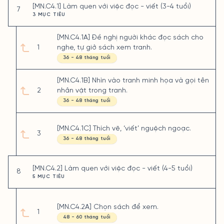
[MN.C4.1] Làm quen với việc đọc - viết (3-4 tuổi)
7
3 MỤC TIÊU
[MN.C4.1A] Đề nghị người khác đọc sách cho
1
nghe, tự giở sách xem tranh.
36 - 48 tháng tuổi
[MN.C4.1B] Nhìn vào tranh minh họa và gọi tên
2
nhân vật trong tranh.
36 - 48 tháng tuổi
[MN.C4.1C] Thích vẽ, ‘viết’ nguệch ngoạc.
3
36 - 48 tháng tuổi
[MN.C4.2] Làm quen với việc đọc - viết (4-5 tuổi)
8
5 MỤC TIÊU
[MN.C4.2A] Chọn sách để xem.
1
48 - 60 tháng tuổi