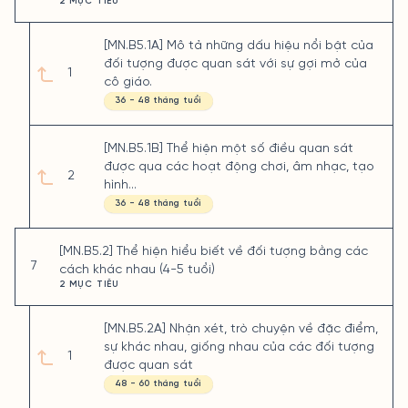
2 MỤC TIÊU
[MN.B5.1A] Mô tả những dấu hiệu nổi bật của
đối tượng được quan sát với sự gợi mở của
1
cô giáo.
36 - 48 tháng tuổi
[MN.B5.1B] Thể hiện một số điều quan sát
được qua các hoạt động chơi, âm nhạc, tạo
2
hình...
36 - 48 tháng tuổi
[MN.B5.2] Thể hiện hiểu biết về đối tượng bằng các
7
cách khác nhau (4-5 tuổi)
2 MỤC TIÊU
[MN.B5.2A] Nhận xét, trò chuyện về đặc điểm,
sự khác nhau, giống nhau của các đối tượng
1
được quan sát
48 - 60 tháng tuổi