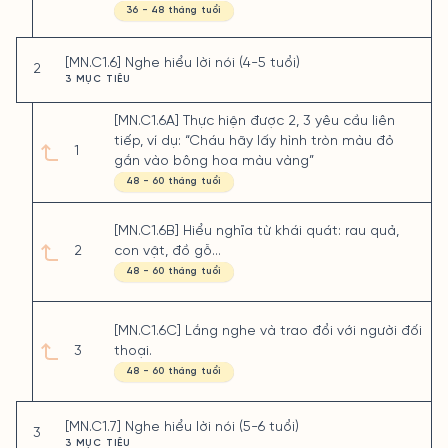
36 - 48 tháng tuổi
[MN.C1.6] Nghe hiểu lời nói (4-5 tuổi)
2
3 MỤC TIÊU
[MN.C1.6A] Thực hiện được 2, 3 yêu cầu liên
tiếp, ví dụ: “Cháu hãy lấy hình tròn màu đỏ
1
gắn vào bông hoa màu vàng”
48 - 60 tháng tuổi
[MN.C1.6B] Hiểu nghĩa từ khái quát: rau quả,
2
con vật, đồ gỗ…
48 - 60 tháng tuổi
[MN.C1.6C] Lắng nghe và trao đổi với người đối
3
thoại.
48 - 60 tháng tuổi
[MN.C1.7] Nghe hiểu lời nói (5-6 tuổi)
3
3 MỤC TIÊU