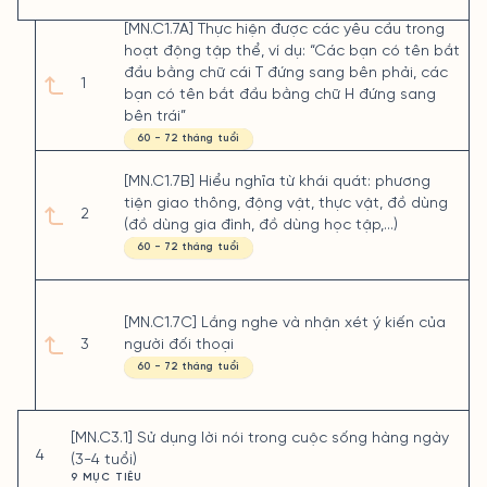
[MN.C1.7A] Thực hiện được các yêu cầu trong
hoạt động tập thể, ví dụ: “Các bạn có tên bắt
đầu bằng chữ cái T đứng sang bên phải, các
1
bạn có tên bắt đầu bằng chữ H đứng sang
bên trái”
60 - 72 tháng tuổi
[MN.C1.7B] Hiểu nghĩa từ khái quát: phương
tiện giao thông, động vật, thực vật, đồ dùng
2
(đồ dùng gia đình, đồ dùng học tập,...)
60 - 72 tháng tuổi
[MN.C1.7C] Lắng nghe và nhận xét ý kiến của
3
người đối thoại
60 - 72 tháng tuổi
[MN.C3.1] Sử dụng lời nói trong cuộc sống hàng ngày
4
(3-4 tuổi)
9 MỤC TIÊU