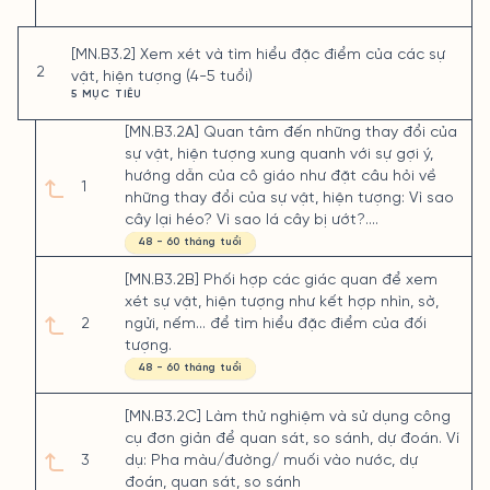
[MN.B3.2] Xem xét và tìm hiểu đặc điểm của các sự
2
vật, hiện tượng (4-5 tuổi)
5 MỤC TIÊU
[MN.B3.2A] Quan tâm đến những thay đổi của
sự vật, hiện tượng xung quanh với sự gợi ý,
hướng dẫn của cô giáo như đặt câu hỏi về
1
những thay đổi của sự vật, hiện tượng: Vì sao
cây lại héo? Vì sao lá cây bị ướt?....
48 - 60 tháng tuổi
[MN.B3.2B] Phối hợp các giác quan để xem
xét sự vật, hiện tượng như kết hợp nhìn, sờ,
2
ngửi, nếm... để tìm hiểu đặc điểm của đối
tượng.
48 - 60 tháng tuổi
[MN.B3.2C] Làm thử nghiệm và sử dụng công
cụ đơn giản để quan sát, so sánh, dự đoán. Ví
3
dụ: Pha màu/đường/ muối vào nước, dự
đoán, quan sát, so sánh