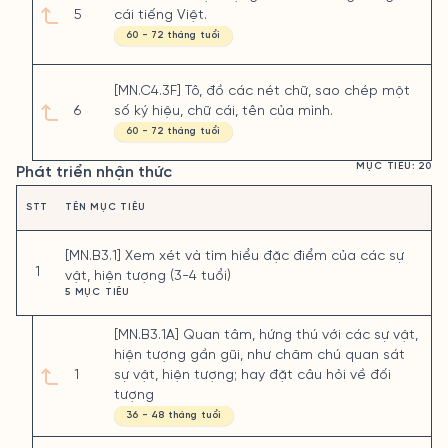
5
cái tiếng Việt.
60 - 72 tháng tuổi
[MN.C4.3F] Tô, đồ các nét chữ, sao chép một
6
số ký hiệu, chữ cái, tên của mình.
60 - 72 tháng tuổi
MỤC TIÊU: 20
Phát triển nhận thức
STT
TÊN MỤC TIÊU
[MN.B3.1] Xem xét và tìm hiểu đặc điểm của các sự
1
vật, hiện tượng (3-4 tuổi)
5 MỤC TIÊU
[MN.B3.1A] Quan tâm, hứng thú với các sự vật,
hiện tượng gần gũi, như chăm chú quan sát
1
sự vật, hiện tượng; hay đặt câu hỏi về đối
tượng
36 - 48 tháng tuổi