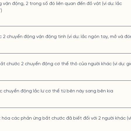
 vận động, 2 trong số đó liên quan đến đồ vật (ví dụ: lắc
)
c 2 chuyển động vận động tinh (ví dụ: lắc ngón tay, mở và đ
bắt chước 2 chuyển động cơ thể thô của người khác (ví dụ: giơ
c chuyển động lắc lư cơ thể từ bên này sang bên kia
t hóa các phản ứng bắt chước đã biết đối với 2 người khác (ví