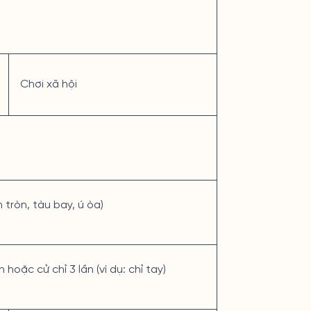
Chơi xã hội
n tròn, tàu bay, ú òa)
oặc cử chỉ 3 lần (ví dụ: chỉ tay)