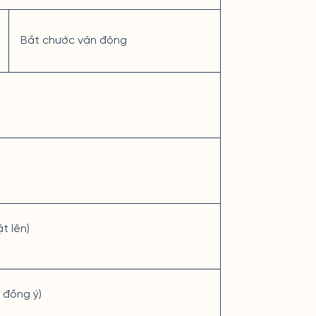
Bắt chước vận động
t lên)
 đồng ý)