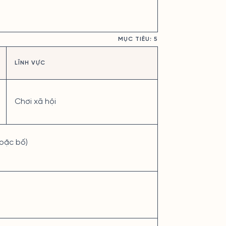
MỤC TIÊU: 5
LĨNH VỰC
Chơi xã hội
hoặc bố)