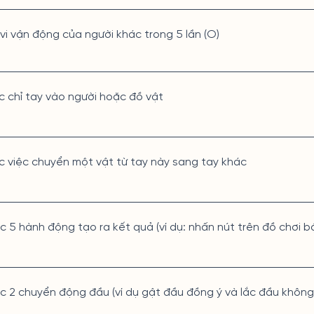
vi vận động của người khác trong 5 lần (O)
c chỉ tay vào người hoặc đồ vật
c việc chuyển một vật từ tay này sang tay khác
c 5 hành động tạo ra kết quả (ví dụ: nhấn nút trên đồ chơi bậ
ớc 2 chuyển động đầu (ví dụ gật đầu đồng ý và lắc đầu không