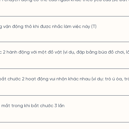
g vận động thô khi được nhắc làm việc này (T)
c 2 hành động với một đồ vật (ví dụ, đập bằng búa đồ chơi, l
 bắt chước 2 hoạt động vui nhộn khác nhau (ví dụ: trò ú òa, t
p mắt trong khi bắt chước 3 lần