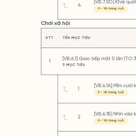
[VB.7.5D] Khái quá
4
0 - 18 tháng tuổi
Chơi xã hội
STT
TÊN MỤC TIÊU
[VB.6.1] Giao tiếp mắt 5 lần (TO 
1
3 MỤC TIÊU
[VB.6.1A] Mỉm cười
1
0 - 18 tháng tuổi
[VB.6.1B] Nhìn vào
2
0 - 18 tháng tuổi