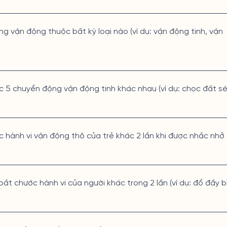
g vận động thuộc bất kỳ loại nào (ví dụ: vận động tinh, vận
ớc 5 chuyển động vận động tinh khác nhau (ví dụ: chọc đất s
c hành vi vận động thô của trẻ khác 2 lần khi được nhắc nhở (
bắt chước hành vi của người khác trong 2 lần (ví dụ: đổ đầy b