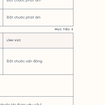
Bắt chước phát âm
Bắt chước phát âm
MỤC TIÊU: 5
LĨNH VỰC
Bắt chước vận động
 chước khi được yêu cầu)