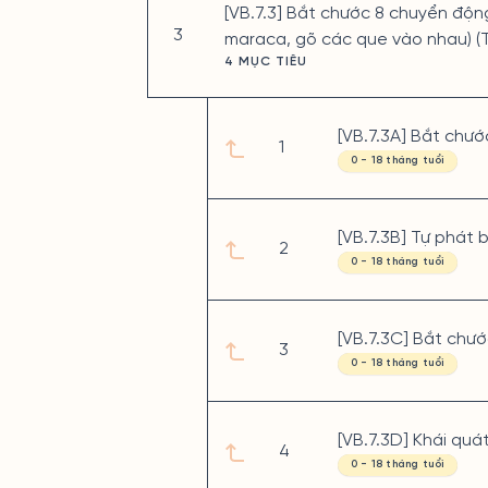
[VB.7.3] Bắt chước 8 chuyển động
3
maraca, gõ các que vào nhau) (T
4 MỤC TIÊU
[VB.7.3A] Bắt chướ
1
0 - 18 tháng tuổi
[VB.7.3B] Tự phát 
2
0 - 18 tháng tuổi
[VB.7.3C] Bắt chướ
3
0 - 18 tháng tuổi
[VB.7.3D] Khái quá
4
0 - 18 tháng tuổi