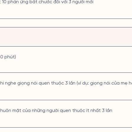
t 10 phản ứng bắt chước đối với 3 người mới
30 phút)
 khi nghe giọng nói quen thuộc 3 lần (ví dụ: giọng nói của mẹ 
 khuôn mặt của những người quen thuộc ít nhất 3 lần