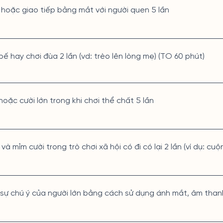
 hoặc giao tiếp bằng mắt với người quen 5 lần
bế hay chơi đùa 2 lần (vd: trèo lên lòng mẹ) (TO 60 phút)
hoặc cười lớn trong khi chơi thể chất 5 lần
và mỉm cười trong trò chơi xã hội có đi có lại 2 lần (ví dụ: cuộ
 sự chú ý của người lớn bằng cách sử dụng ánh mắt, âm thanh h