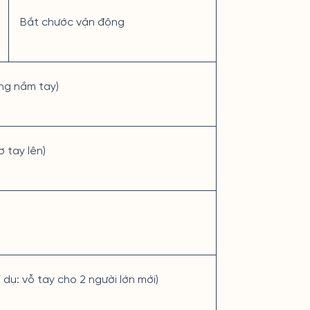
Bắt chước vận động
óng nắm tay)
 tay lên)
 dụ: vỗ tay cho 2 người lớn mới)