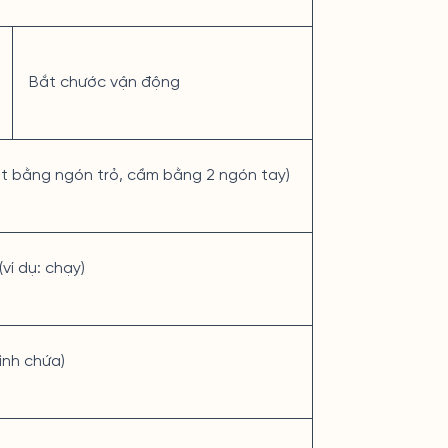
Bắt chước vận động
ét bằng ngón trỏ, cầm bằng 2 ngón tay)
ví dụ: chạy)
ình chứa)