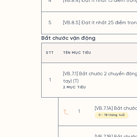
4
[VB.8.4] Đạt ít nhất 15 điểm tron
5
[VB.8.5] Đạt ít nhất 25 điểm tron
Bắt chước vận động
STT
TÊN MỤC TIÊU
[VB.7.1] Bắt chước 2 chuyển động
1
tay) (T)
2 MỤC TIÊU
[VB.7.1A] Bắt chướ
1
0 - 18 tháng tuổi
[VB.7.1B] Bắt chướ