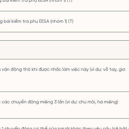
g bài kiểm tra phụ EESA (nhóm 1) (T)
g bài kiểm tra phụ EESA (nhóm 1) (T)
 vận động thô khi được nhắc làm việc này (ví dụ: vỗ tay, giơ
c các chuyển động miệng 3 lần (ví dụ: chu môi, há miệng)
c 1 chuyển động cơ thể của người khác theo yêu cầu (sẽ bắt