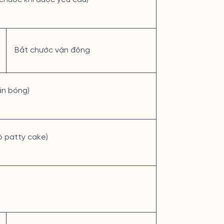
Bắt chước vận động
ăn bóng)
rò patty cake)