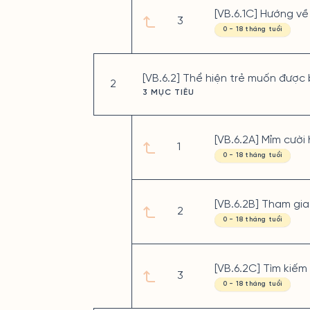
[VB.6.1C] Hướng về
3
0 - 18 tháng tuổi
[VB.6.2] Thể hiện trẻ muốn được 
2
3 MỤC TIÊU
[VB.6.2A] Mỉm cười 
1
0 - 18 tháng tuổi
[VB.6.2B] Tham gia 
2
0 - 18 tháng tuổi
[VB.6.2C] Tìm kiếm
3
0 - 18 tháng tuổi