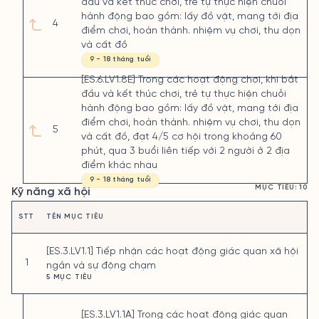
đầu và kết thúc chơi, trẻ tự thực hiện chuỗi
hành động bao gồm: lấy đồ vật, mang tới địa
4
điểm chơi, hoàn thành. nhiệm vụ chơi, thu dọn
và cất đồ
9 - 18 tháng tuổi
[ES.6.LV1.8E] Trong các hoạt động chơi, khi bắt
đầu và kết thúc chơi, trẻ tự thực hiện chuỗi
hành động bao gồm: lấy đồ vật, mang tới địa
điểm chơi, hoàn thành. nhiệm vụ chơi, thu dọn
5
và cất đồ, đạt 4/5 cơ hội trong khoảng 60
phút, qua 3 buổi liên tiếp với 2 người ở 2 địa
điểm khác nhau
9 - 18 tháng tuổi
MỤC TIÊU: 10
Kỹ năng xã hội
STT
TÊN MỤC TIÊU
[ES.3.LV1.1] Tiếp nhận các hoạt động giác quan xã hội
1
ngắn và sự động chạm
5 MỤC TIÊU
[ES.3.LV1.1A] Trong các hoạt động giác quan