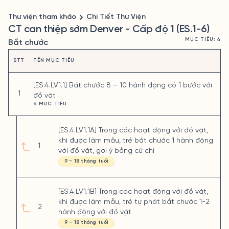
Thư viện tham khảo
Chi Tiết Thư Viện
CT can thiệp sớm Denver - Cấp độ 1 (ES.1-6)
MỤC TIÊU: 4
Bắt chước
STT
TÊN MỤC TIÊU
[ES.4.LV1.1] Bắt chước 8 – 10 hành động có 1 bước với
1
đồ vật
6 MỤC TIÊU
[ES.4.LV1.1A] Trong các hoạt động với đồ vật,
khi được làm mẫu, trẻ bắt chước 1 hành động
1
với đồ vật, gợi ý bằng cử chỉ
9 - 18 tháng tuổi
[ES.4.LV1.1B] Trong các hoạt động với đồ vật,
khi được làm mẫu, trẻ tự phát bắt chước 1-2
2
hành động với đồ vật
9 - 18 tháng tuổi