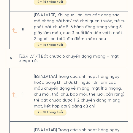
9 - 18 tháng tuổi
[ES.4.LV1.3E] Khi người lớn làm các động tác
mô phỏng bài hát/ trò chơi quen thuộc, trẻ tự
phát bắt chước 5-6 hành động trong vòng 5
5
giây làm mẫu, qua 3 buổi liên tiếp với ít nhất
2 người lớn tại 2 địa điểm khác nhau
9 - 18 tháng tuổi
[ES.4.LV1.4] Bắt chước 6 chuyển động miệng – mặt
4
6 MỤC TIÊU
[ES.4.LV1.4A] Trong các sinh hoạt hàng ngày
hoặc trong khi chơi, khi người lớn làm các
mẫu chuyển động về miệng, mặt (há miệng,
1
chu môi, thổi phù, bập môi, thè lưỡi, cắn răng),
trẻ bắt chước được 1-2 chuyển động miệng
mặt, kết hợp gợi ý bằng cử chỉ
9 - 18 tháng tuổi
[ES.4.LV1.4B] Trong các sinh hoạt hàng ngày