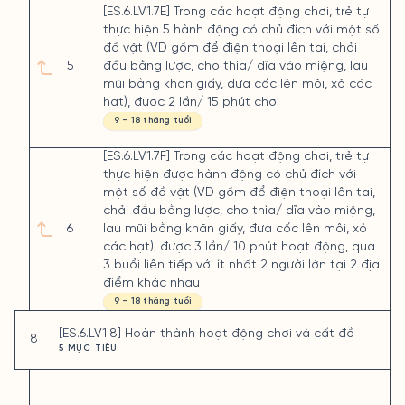
[ES.6.LV1.7E] Trong các hoạt động chơi, trẻ tự
thực hiện 5 hành động có chủ đích với một số
đồ vật (VD gồm để điện thoại lên tai, chải
5
đầu bằng lược, cho thìa/ dĩa vào miệng, lau
mũi bằng khăn giấy, đưa cốc lên môi, xỏ các
hạt), được 2 lần/ 15 phút chơi
9 - 18 tháng tuổi
[ES.6.LV1.7F] Trong các hoạt động chơi, trẻ tự
thực hiện được hành động có chủ đích với
một số đồ vật (VD gồm để điện thoại lên tai,
chải đầu bằng lược, cho thìa/ dĩa vào miệng,
6
lau mũi bằng khăn giấy, đưa cốc lên môi, xỏ
các hạt), được 3 lần/ 10 phút hoạt động, qua
3 buổi liên tiếp với ít nhất 2 người lớn tại 2 địa
điểm khác nhau
9 - 18 tháng tuổi
[ES.6.LV1.8] Hoàn thành hoạt động chơi và cất đồ
8
5 MỤC TIÊU